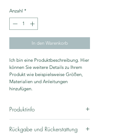
Anzahl
*
In den Warenkorb
Ich bin eine Produktbeschreibung. Hier
können Sie weitere Details zu Ihrem
Produkt wie beispielsweise Größen,
Materialien und Anleitungen
hinzufügen.
Produktinfo
Ich bin ein Produktdetail. Hier können
Rückgabe und Rückerstattung
Sie weitere Details zu Ihrem Produkt
wie beispielsweise Größen, Materialien