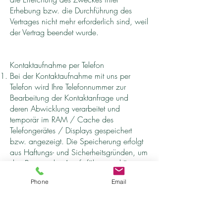
Erhebung bzw. die Durchführung des
Vertrages nicht mehr erforderlich sind, weil
der Vertrag beendet wurde.
Kontaktaufnahme per Telefon
Bei der Kontaktaufnahme mit uns per
Telefon wird Ihre Telefonnummer zur
Bearbeitung der Kontaktanfrage und
deren Abwicklung verarbeitet und
temporär im RAM / Cache des
Telefongerätes / Displays gespeichert
bzw. angezeigt. Die Speicherung erfolgt
aus Haftungs- und Sicherheitsgründen, um
den Beweis des Anrufs führen zu können
sowie aus wirtschaftlichen Gründen, um
Phone
Email
einen Rückruf zu ermöglichen. Im Falle
von unberechtigten Werbeanrufen,
sperren wir die Rufnummern.