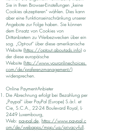
Sie in Ihren Browser-Einstellungen „keine
Cookies akzeptieren“ wählen. Dies kann
aber eine Funktionseinschränkung unserer
Angebote zur Folge haben. Sie können
dem Einsatz von Cookies von
Drittanbietern zu Werbezwecken über ein
sog. „Opt-out“ über diese amerikanische
Website (
https://optout.aboutads.info
) o
der diese europäische
Website (
http://www.youronlinechoices.
com/de/praferenzmanagement/
)
widersprechen.
Online Payment-Anbieter
Die Abrechnung erfolgt bei Bezahlung per
„Paypal“ über PayPal (Europe) S.àr.l. et
Cie, S.C.A., 22-24 Boulevard Royal, L-
2449 Luxembourg,
Web:
paypal.de
,
https://www.paypal.c
om/de/webapps/mpp/ua/privacy-full
.